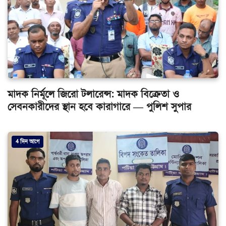
মাদক নির্মূলে জিরো টলারেন্স: মাদক বিক্রেতা ও
সেবনকারীদের স্থান হবে কারাগারে — পুলিশ সুপার
4 দিন আগে