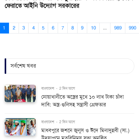
ফেরাতে আইনি উদ্যোগ সরকারের
1
2
3
4
5
6
7
8
9
10
...
989
990
সর্বশেষ খবর
বাংলাদেশ
-
2 দিন আগে
নোয়াখালীতে অস্ত্রের মুখে ১০ লাখ টাকা চাঁদা
দাবি: অস্ত্র-গুলিসহ সন্ত্রাসী গ্রেফতার
বাংলাদেশ
-
2 দিন আগে
মাধবপুরে জশনে জুলুস ও ঈদে মিলাদুন্নবী (সা.)
উদযাপনে মতবিনিময় সভা অনুষ্ঠিত