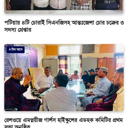
পটিয়ায় ৪টি চোরাই সিএনজিসহ আন্তঃজেলা চোর চক্রের ৩
সদস্য গ্রেপ্তার
4 দিন আগে
রেলওয়ে এমপ্লয়ীজ গার্লস হাইস্কুলের এডহক কমিটির প্রথম
সভা অনুষ্ঠিত