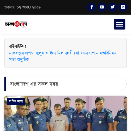
শুক্রবার, ০৭ আগU ২০২৬
হাইলাইটসঃ
মাধবপুরে জশনে জুলুস ও ঈদে মিলাদুন্নবী (সা.) উদযাপনে মতবিনিময়
সভা অনুষ্ঠিত
বাংলাদেশ এর সকল খবর
2 দিন আগে