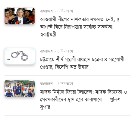
বাংলাদেশ
-
3 দিন আগে
আওয়ামী লীগের নাশকতার সক্ষমতা নেই, ৫
আগস্ট ঘিরে নিরাপত্তায় সর্বোচ্চ সতর্কতা:
স্বরাষ্ট্রমন্ত্রী
বাংলাদেশ
-
3 দিন আগে
চট্টগ্রামে শীর্ষ সন্ত্রাসী রায়হান চক্রের ৪ সহযোগী
গ্রেপ্তার, বিদেশি অস্ত্র উদ্ধার
বাংলাদেশ
-
4 দিন আগে
মাদক নির্মূলে জিরো টলারেন্স: মাদক বিক্রেতা ও
সেবনকারীদের স্থান হবে কারাগারে — পুলিশ
সুপার