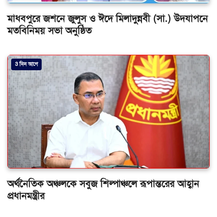
মাধবপুরে জশনে জুলুস ও ঈদে মিলাদুন্নবী (সা.) উদযাপনে
মতবিনিময় সভা অনুষ্ঠিত
3 দিন আগে
অর্থনৈতিক অঞ্চলকে সবুজ শিল্পাঞ্চলে রূপান্তরের আহ্বান
প্রধানমন্ত্রীর