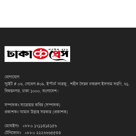
যোগাযোগ
স্যুইট # ০৬, লেভেল #০৯, ইস্টার্ন আরজু , শহীদ সৈয়দ নজরুল ইসলাম সরণি, ৬১,
বিজয়নগর, ঢাকা ১০০০, বাংলাদেশ।
সম্পাদকঃ সারোয়ার কবির (সম্পাদক)
প্রকাশকঃ আমান উল্লাহ সরকার (প্রকাশক)
মোবাইলঃ +৮৮০ ১৭১১৩১৪১৫৬
টেলিফোনঃ +৮৮০ ২২২৬৬৬৫৫৩৩