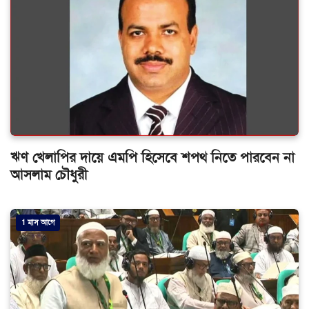
ঋণ খেলাপির দায়ে এমপি হিসেবে শপথ নিতে পারবেন না
আসলাম চৌধুরী
1 মাস আগে