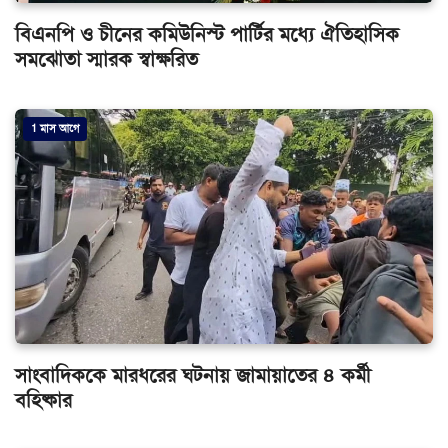
বিএনপি ও চীনের কমিউনিস্ট পার্টির মধ্যে ঐতিহাসিক
সমঝোতা স্মারক স্বাক্ষরিত
1 মাস আগে
সাংবাদিককে মারধরের ঘটনায় জামায়াতের ৪ কর্মী
বহিষ্কার