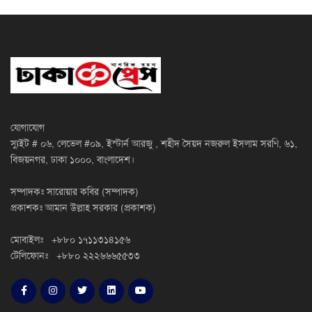
যোগাযোগ
স্যুইট # ০৬, লেভেল #০৯, ইস্টার্ন আরজু , শহীদ সৈয়দ নজরুল ইসলাম সরণি, ৬১,
বিজয়নগর, ঢাকা ১০০০, বাংলাদেশ।
সম্পাদকঃ সারোয়ার কবির (সম্পাদক)
প্রকাশকঃ আমান উল্লাহ সরকার (প্রকাশক)
মোবাইলঃ +৮৮০ ১৭১১৩১৪১৫৬
টেলিফোনঃ +৮৮০ ২২২৬৬৬৫৫৩৩