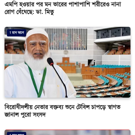
এমপি হওয়ার পর মন ভারের পাশাপাশি শরীরেও নানা
রোগ বেঁধেছে: ডা. মিতু
1 মাস আগে
বিরোধীদলীয় নেতার বক্তব্য শুনে টেবিল চাপড়ে স্বাগত
জানাল পুরো সংসদ