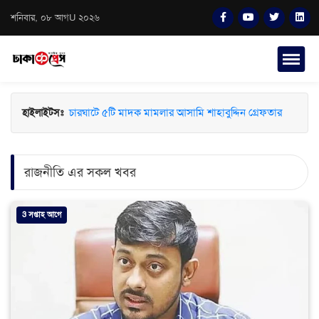
শনিবার, ০৮ আগU ২০২৬
চারঘাটে ৫টি মাদক মামলার আসামি শাহাবুদ্দিন গ্রেফতার
হাইলাইটসঃ
রাজনীতি এর সকল খবর
3 সপ্তাহ আগে