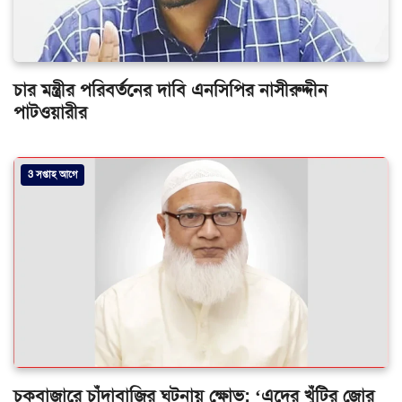
চার মন্ত্রীর পরিবর্তনের দাবি এনসিপির নাসীরুদ্দীন
পাটওয়ারীর
3 সপ্তাহ আগে
চকবাজারে চাঁদাবাজির ঘটনায় ক্ষোভ: ‘এদের খুঁটির জোর