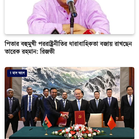
পিতার বহুমুখী পররাষ্ট্রনীতির ধারাবাহিকতা বজায় রাখছেন
তারেক রহমান: রিজভী
1 মাস আগে