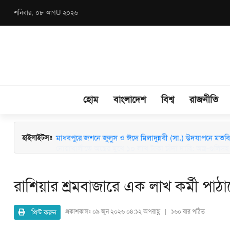
শনিবার, ০৮ আগU ২০২৬
হোম
বাংলাদেশ
বিশ্ব
রাজনীতি
মাধবপুরে জশনে জুলুস ও ঈদে মিলাদুন্নবী (সা.) উদযাপনে মতবিন
হাইলাইটসঃ
রাশিয়ার শ্রমবাজারে এক লাখ কর্মী পাঠ
প্রিন্ট করুন
প্রকাশকালঃ
০৯ জুন ২০২৬ ০৪:১২ অপরাহ্ণ | ১৬০ বার পঠিত