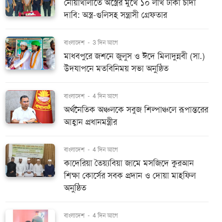
নোয়াখালীতে অস্ত্রের মুখে ১০ লাখ টাকা চাঁদা
দাবি: অস্ত্র-গুলিসহ সন্ত্রাসী গ্রেফতার
বাংলাদেশ
-
3 দিন আগে
মাধবপুরে জশনে জুলুস ও ঈদে মিলাদুন্নবী (সা.)
উদযাপনে মতবিনিময় সভা অনুষ্ঠিত
বাংলাদেশ
-
4 দিন আগে
অর্থনৈতিক অঞ্চলকে সবুজ শিল্পাঞ্চলে রূপান্তরের
আহ্বান প্রধানমন্ত্রীর
বাংলাদেশ
-
4 দিন আগে
কাদেরিয়া তৈয়্যবিয়া জামে মসজিদে কুরআন
শিক্ষা কোর্সের সবক প্রদান ও দোয়া মাহফিল
অনুষ্ঠিত
বাংলাদেশ
-
4 দিন আগে