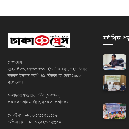
সর্বাধিক পড
যোগাযোগ
স্যুইট # ০৬, লেভেল #০৯, ইস্টার্ন আরজু , শহীদ সৈয়দ
নজরুল ইসলাম সরণি, ৬১, বিজয়নগর, ঢাকা ১০০০,
বাংলাদেশ।
সম্পাদকঃ সারোয়ার কবির (সম্পাদক)
প্রকাশকঃ আমান উল্লাহ সরকার (প্রকাশক)
মোবাইলঃ +৮৮০ ১৭১১৩১৪১৫৬
টেলিফোনঃ +৮৮০ ২২২৬৬৬৫৫৩৩