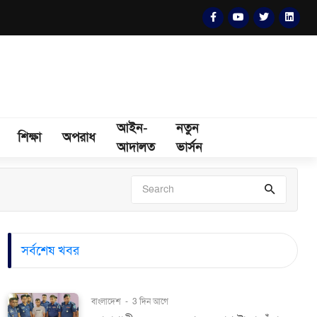
আইন-
নতুন
শিক্ষা
অপরাধ
আদালত
ভার্সন
সর্বশেষ খবর
বাংলাদেশ
-
3 দিন আগে