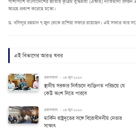
পাশাপাশি বাংলাদেশের জাতীয় কৃত্রিম বুদ্ধিমত্তা (এআই) নীতিমালা প্রণয়ন এ
আগ্রহ প্রকাশ করেছে মস্কো।
ড. খলিলুর রহমান ৭ জুন থেকে রাশিয়া সফরে রয়েছেন। এই সফরে তার সঙ্গে রয়ে
এই বিভাগের আরও খবর
প্রকাশকাল
-
০৯ জুন ২০২৬
স্থানীয় সরকার নির্বাচনে ব্যক্তিগত পরিচয়ে যে
কেউ অংশ নিতে পারবে
প্রকাশকাল
-
০৯ জুন ২০২৬
মার্কিন রাষ্ট্রদূতের সঙ্গে বিরোধীদলীয় নেতার
সাক্ষাৎ