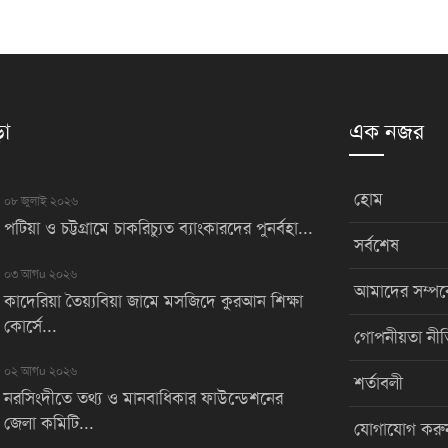
়া
এক নজর
হোম
০৮ জুলাই ২০২৬
পটিয়া ও চট্টগ্রামে চাকরিচ্যুত ব্যাংকারদের পুনর্বহা...
সর্বশেষ
০৩ আগu ২০২৬
আমাদের সম্পর্
কাদেরিয়া তৈয়্যবিয়া জামে মসজিদে কুরআন শিক্ষা
কোর্সে...
গোপনীয়তা নীত
০২ আগu ২০২৬
শর্তাবলী
নরসিংদীতে তথ্য ও মানবাধিকার ফাউন্ডেশনের
জেলা কমিটি...
যোগাযোগ করু