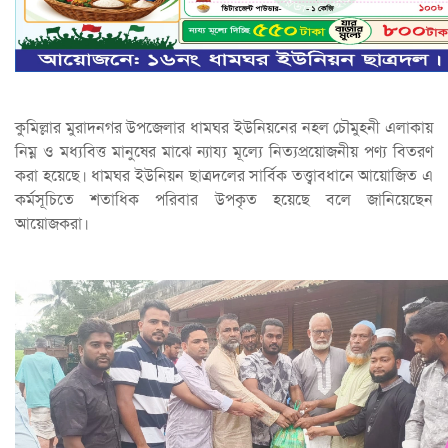
কুমিল্লার মুরাদনগর উপজেলার ধামঘর ইউনিয়নের নহল চৌমুহনী এলাকায়
নিম্ন ও মধ্যবিত্ত মানুষের মাঝে ন্যায্য মূল্যে নিত্যপ্রয়োজনীয় পণ্য বিতরণ
করা হয়েছে। ধামঘর ইউনিয়ন ছাত্রদলের সার্বিক তত্ত্বাবধানে আয়োজিত এ
কর্মসূচিতে শতাধিক পরিবার উপকৃত হয়েছে বলে জানিয়েছেন
আয়োজকরা।