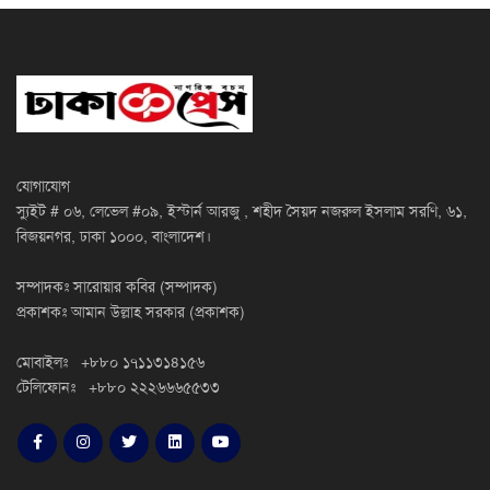
যোগাযোগ
স্যুইট # ০৬, লেভেল #০৯, ইস্টার্ন আরজু , শহীদ সৈয়দ নজরুল ইসলাম সরণি, ৬১,
বিজয়নগর, ঢাকা ১০০০, বাংলাদেশ।
সম্পাদকঃ সারোয়ার কবির (সম্পাদক)
প্রকাশকঃ আমান উল্লাহ সরকার (প্রকাশক)
মোবাইলঃ +৮৮০ ১৭১১৩১৪১৫৬
টেলিফোনঃ +৮৮০ ২২২৬৬৬৫৫৩৩