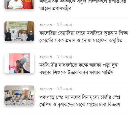
অর্থনৈতিক অঞ্চলকে সবুজ শিল্পাঞ্চলে রূপান্তরের
আহ্বান প্রধানমন্ত্রীর
বাংলাদেশ
-
3 দিন আগে
কাদেরিয়া তৈয়্যবিয়া জামে মসজিদে কুরআন শিক্ষা
কোর্সের সবক প্রদান ও দোয়া মাহফিল অনুষ্ঠিত
বাংলাদেশ
-
3 দিন আগে
নরসিংদীর মাধবদীতে কক্ষে আটকা পড়া দুই
বছরের শিশুকে উদ্ধার করল ফায়ার সার্ভিস
বাংলাদেশ
-
3 দিন আগে
পঞ্চগড়ে স্প্রে ম্যানদের বিনামূল্যে চার্জার স্প্রে
মেশিন ও কৃষকদের মাঝে গাছের চারা বিতরণ