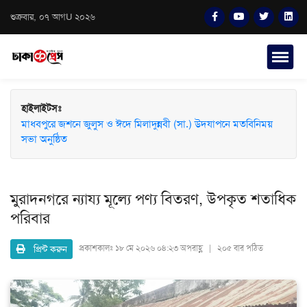
শুক্রবার, ০৭ আগU ২০২৬
হাইলাইটসঃ
মাধবপুরে জশনে জুলুস ও ঈদে মিলাদুন্নবী (সা.) উদযাপনে মতবিনিময়
সভা অনুষ্ঠিত
মুরাদনগরে ন্যায্য মূল্যে পণ্য বিতরণ, উপকৃত শতাধিক
পরিবার
প্রিন্ট করুন
প্রকাশকালঃ
১৮ মে ২০২৬ ০৪:২৩ অপরাহ্ণ | ২০৫ বার পঠিত