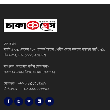
যোগাযোগ
স্যুইট # ০৬, লেভেল #০৯, ইস্টার্ন আরজু , শহীদ সৈয়দ নজরুল ইসলাম সরণি, ৬১,
বিজয়নগর, ঢাকা ১০০০, বাংলাদেশ।
সম্পাদকঃ সারোয়ার কবির (সম্পাদক)
প্রকাশকঃ আমান উল্লাহ সরকার (প্রকাশক)
মোবাইলঃ +৮৮০ ১৭১১৩১৪১৫৬
টেলিফোনঃ +৮৮০ ২২২৬৬৬৫৫৩৩