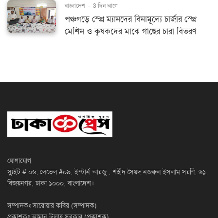
বাংলাদেশ
-
3 দিন আগে
পঞ্চগড়ে স্প্রে ম্যানদের বিনামূল্যে চার্জার স্প্রে
মেশিন ও কৃষকদের মাঝে গাছের চারা বিতরণ
যোগাযোগ
স্যুইট # ০৬, লেভেল #০৯, ইস্টার্ন আরজু , শহীদ সৈয়দ নজরুল ইসলাম সরণি, ৬১,
বিজয়নগর, ঢাকা ১০০০, বাংলাদেশ।
সম্পাদকঃ সারোয়ার কবির (সম্পাদক)
প্রকাশকঃ আমান উল্লাহ সরকার (প্রকাশক)