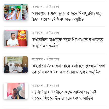
বাংলাদেশ
-
2 দিন আগে
মাধবপুরে জশনে জুলুস ও ঈদে মিলাদুন্নবী (সা.)
উদযাপনে মতবিনিময় সভা অনুষ্ঠিত
বাংলাদেশ
-
3 দিন আগে
অর্থনৈতিক অঞ্চলকে সবুজ শিল্পাঞ্চলে রূপান্তরের
আহ্বান প্রধানমন্ত্রীর
বাংলাদেশ
-
3 দিন আগে
কাদেরিয়া তৈয়্যবিয়া জামে মসজিদে কুরআন শিক্ষা
কোর্সের সবক প্রদান ও দোয়া মাহফিল অনুষ্ঠিত
বাংলাদেশ
-
3 দিন আগে
নরসিংদীর মাধবদীতে কক্ষে আটকা পড়া দুই
বছরের শিশুকে উদ্ধার করল ফায়ার সার্ভিস