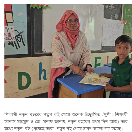
শিক্ষার্থী নতুন বছরের নতুন বই পেয়ে অনেক উচ্ছ্বাসিত /খুশী। শিক্ষার্থী
আনাস মাহমুদ ও মো. মনাফ জানায়, নতুন বছরের প্রথম দিন আজ। তার
মধ্যে নতুন বই পেয়েছে তারা। নতুন বই পেয়ে দারুণ ভালো লাগতেছে।