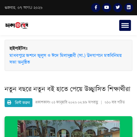
শুক্রবার, ০৭ আগU ২০২৬
হাইলাইটসঃ
মাধবপুরে জশনে জুলুস ও ঈদে মিলাদুন্নবী (সা.) উদযাপনে মতবিনিময়
সভা অনুষ্ঠিত
নতুন বছরে নতুন বই হাতে পেয়ে উচ্ছ্বাসিত শিক্ষার্থীরা
প্রিন্ট করুন
প্রকাশকালঃ
০১ জানুয়ারি ২০২৬ ০২:৪৯ অপরাহ্ণ | ৬১০ বার পঠিত