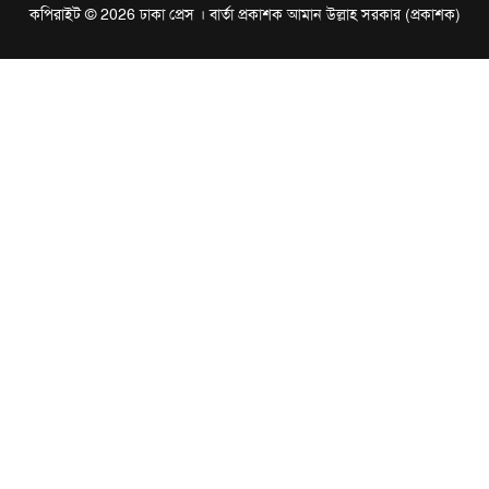
কপিরাইট © 2026 ঢাকা প্রেস । বার্তা প্রকাশক আমান উল্লাহ সরকার (প্রকাশক)