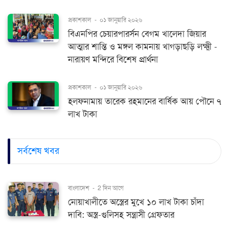
প্রকাশকাল
-
০১ জানুয়ারি ২০২৬
বিএনপির চেয়ারপারর্সন বেগম খালেদা জিয়ার
আত্মার শান্তি ও মঙ্গল কামনায় খাগড়াছড়ি লক্ষ্মী -
নারায়ণ মন্দিরে বিশেষ প্রার্থনা
প্রকাশকাল
-
০১ জানুয়ারি ২০২৬
হলফনামায় তারেক রহমানের বার্ষিক আয় পৌনে ৭
লাখ টাকা
সর্বশেষ খবর
বাংলাদেশ
-
2 দিন আগে
নোয়াখালীতে অস্ত্রের মুখে ১০ লাখ টাকা চাঁদা
দাবি: অস্ত্র-গুলিসহ সন্ত্রাসী গ্রেফতার