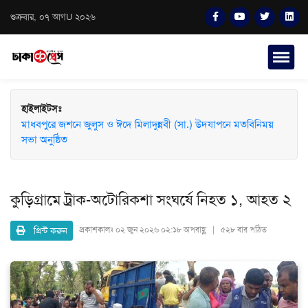
শুক্রবার, ০৭ আগU ২০২৬
হাইলাইটসঃ
মাধবপুরে জশনে জুলুস ও ঈদে মিলাদুন্নবী (সা.) উদযাপনে মতবিনিময়
সভা অনুষ্ঠিত
কুড়িগ্রামে ট্রাক-অটোরিকশা সংঘর্ষে নিহত ১, আহত ২
প্রিন্ট করুন
প্রকাশকালঃ
০২ জুন ২০২৬ ০২:১৮ অপরাহ্ণ | ৫২৮ বার পঠিত