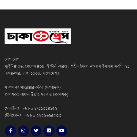
যোগাযোগ
স্যুইট # ০৬, লেভেল #০৯, ইস্টার্ন আরজু , শহীদ সৈয়দ নজরুল ইসলাম সরণি, ৬১,
বিজয়নগর, ঢাকা ১০০০, বাংলাদেশ।
সম্পাদকঃ সারোয়ার কবির (সম্পাদক)
প্রকাশকঃ আমান উল্লাহ সরকার (প্রকাশক)
মোবাইলঃ +৮৮০ ১৭১১৩১৪১৫৬
টেলিফোনঃ +৮৮০ ২২২৬৬৬৫৫৩৩