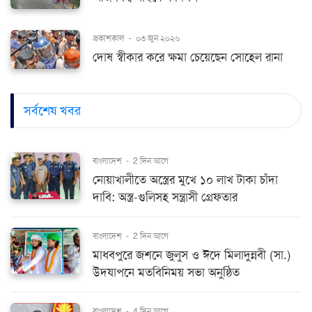
প্রকাশকাল
-
০৩ জুন ২০২৬
দোষ স্বীকার করে ক্ষমা চেয়েছেন সোহেল রানা
সর্বশেষ খবর
বাংলাদেশ
-
2 দিন আগে
নোয়াখালীতে অস্ত্রের মুখে ১০ লাখ টাকা চাঁদা
দাবি: অস্ত্র-গুলিসহ সন্ত্রাসী গ্রেফতার
বাংলাদেশ
-
2 দিন আগে
মাধবপুরে জশনে জুলুস ও ঈদে মিলাদুন্নবী (সা.)
উদযাপনে মতবিনিময় সভা অনুষ্ঠিত
বাংলাদেশ
-
4 দিন আগে