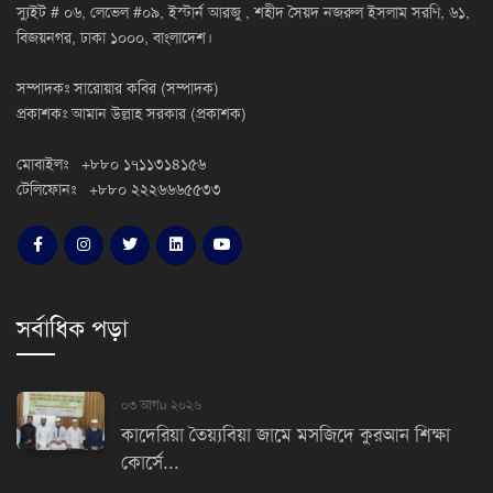
স্যুইট # ০৬, লেভেল #০৯, ইস্টার্ন আরজু , শহীদ সৈয়দ নজরুল ইসলাম সরণি, ৬১,
বিজয়নগর, ঢাকা ১০০০, বাংলাদেশ।
সম্পাদকঃ সারোয়ার কবির (সম্পাদক)
প্রকাশকঃ আমান উল্লাহ সরকার (প্রকাশক)
মোবাইলঃ +৮৮০ ১৭১১৩১৪১৫৬
টেলিফোনঃ +৮৮০ ২২২৬৬৬৫৫৩৩
সর্বাধিক পড়া
০৩ আগu ২০২৬
কাদেরিয়া তৈয়্যবিয়া জামে মসজিদে কুরআন শিক্ষা
কোর্সে...