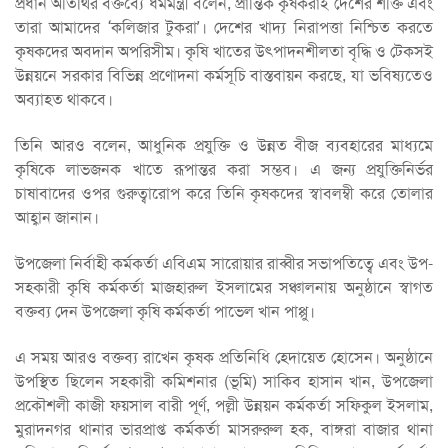
প্রধান অতিথির বক্তব্যে ধর্মমন্ত্রী বলেন, প্রান্তিক কৃষকরাই দেশের শক্তি এবং
তারা আমাদের ‘কলিজার টুকরা’। দেশের খাদ্য নিরাপত্তা নিশ্চিত করতে
কৃষকদের অবদান অপরিসীম। কৃষি খাতের উৎপাদনশীলতা বৃদ্ধি ও টেকসই
উন্নয়নে সরকার বিভিন্ন প্রণোদনা কর্মসূচি বাস্তবায়ন করছে, যা ভবিষ্যতেও
অব্যাহত থাকবে।
তিনি আরও বলেন, আধুনিক প্রযুক্তি ও উন্নত বীজ ব্যবহারের মাধ্যমে
কৃষিকে লাভজনক খাতে রূপান্তর করা সম্ভব। এ জন্য প্রযুক্তিনির্ভর
চাষাবাদের ওপর গুরুত্বারোপ করে তিনি কৃষকদের স্বাবলম্বী করে তোলার
আহ্বান জানান।
উপজেলা নির্বাহী কর্মকর্তা এবিএম সারোয়ার রাব্বীর সভাপতিত্বে এবং উপ-
সহকারী কৃষি কর্মকর্তা মাজহারুল ইসলামের সঞ্চালনায় অনুষ্ঠানে স্বাগত
বক্তব্য দেন উপজেলা কৃষি কর্মকর্তা পাভেল খান পাপ্পু।
এ সময় আরও বক্তব্য রাখেন কৃষক প্রতিনিধি হেদায়েত হোসেন। অনুষ্ঠানে
উপস্থিত ছিলেন সহকারী কমিশনার (ভূমি) সাকিব হাসান খান, উপজেলা
প্রকৌশলী কাজী ফয়সাল বারী পূর্ণ, পল্লী উন্নয়ন কর্মকর্তা সফিকুল ইসলাম,
মুরাদনগর থানার ভারপ্রাপ্ত কর্মকর্তা মাসরুরুল হক, বাঙ্গরা বাজার থানা