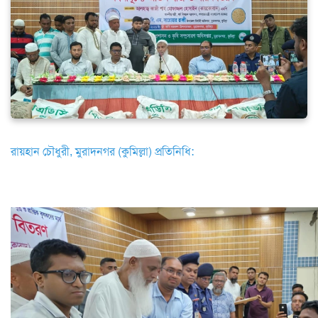
রায়হান চৌধুরী, মুরাদনগর (কুমিল্লা) প্রতিনিধি: