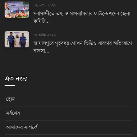
০২ আগu ২০২৬
নরসিংদীতে তথ্য ও মানবাধিকার ফাউন্ডেশনের জেলা
কমিটি...
০১ আগu ২০২৬
জামালপুরে গৃহবধূর গোপন ভিডিও ধারণের অভিযোগে
ব্যবসা...
এক নজর
হোম
সর্বশেষ
আমাদের সম্পর্কে