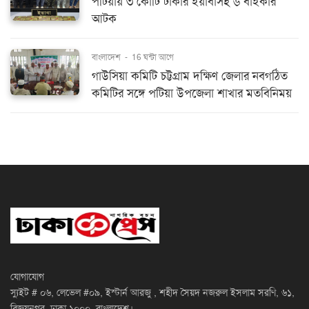
পটিয়ায় ৩ কোটি টাকার ইয়াবাসহ ৬ বাইকার
আটক
বাংলাদেশ
-
16 ঘন্টা আগে
গাউসিয়া কমিটি চট্টগ্রাম দক্ষিণ জেলার নবগঠিত
কমিটির সঙ্গে পটিয়া উপজেলা শাখার মতবিনিময়
যোগাযোগ
স্যুইট # ০৬, লেভেল #০৯, ইস্টার্ন আরজু , শহীদ সৈয়দ নজরুল ইসলাম সরণি, ৬১,
বিজয়নগর, ঢাকা ১০০০, বাংলাদেশ।