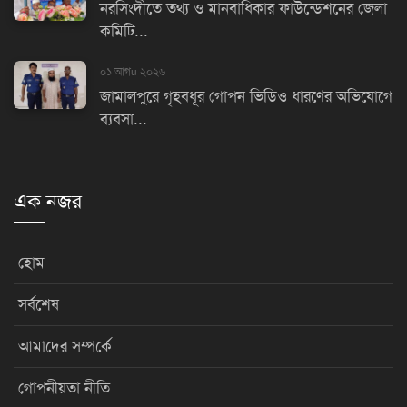
নরসিংদীতে তথ্য ও মানবাধিকার ফাউন্ডেশনের জেলা
কমিটি...
০১ আগu ২০২৬
জামালপুরে গৃহবধূর গোপন ভিডিও ধারণের অভিযোগে
ব্যবসা...
এক নজর
হোম
সর্বশেষ
আমাদের সম্পর্কে
গোপনীয়তা নীতি