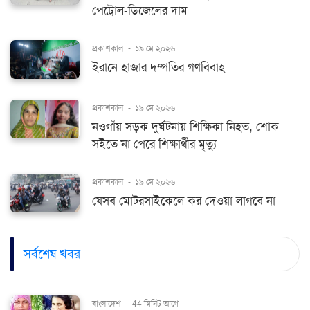
পেট্রোল-ডিজেলের দাম
প্রকাশকাল
-
১৯ মে ২০২৬
ইরানে হাজার দম্পতির গণবিবাহ
প্রকাশকাল
-
১৯ মে ২০২৬
নওগাঁয় সড়ক দুর্ঘটনায় শিক্ষিকা নিহত, শোক
সইতে না পেরে শিক্ষার্থীর মৃত্যু
প্রকাশকাল
-
১৯ মে ২০২৬
যেসব মোটরসাইকেলে কর দেওয়া লাগবে না
সর্বশেষ খবর
বাংলাদেশ
-
44 মিনিট আগে