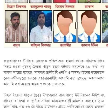
কক্সবাজারের উখিয়ায় ছেলেকে প্রতিপক্ষের হামলা থেকে বাঁচাতে গিয়ে
নিহত হওয়া গৃহবধূ ছৈয়দা খাতুন হত্যা ঘটনায় অবশেষে ৪৮ ঘণ্টা পর
মামলা দায়ের হয়েছে। মামলায় স্থানীয় বিএনপি ও অঙ্গসংগঠনের কয়েকজন
নেতাকর্মীসহ ১০ জনকে এজাহারনামীয় আসামি করা হয়েছে। অজ্ঞাতনামা
আসামি করা হয়েছে আরও ৭ থেকে ৮ জনকে।
নিহত ছৈয়দা খাতুন (৫৫) উপজেলার রাজাপালং ইউনিয়নের টাইপালং
গ্রামের বাসিন্দা ও স্থানীয় সব্বির আহমেদের স্ত্রী।মামলার এজাহার সূত্রে
জানা যায়, গত ১৬ মে রাতে টাইপালং গ্রামে পূর্ববিরোধের জেরে একদল