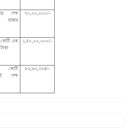
্তর লক্ষ
৭০,০০,০০০/-
শ হাজার
া
 কোটি এক
১,৪০,০০,০০০/-
 টাকা
 কোটি
৫৩,৯৩,৩৩৪/-
্বই লক্ষ
া