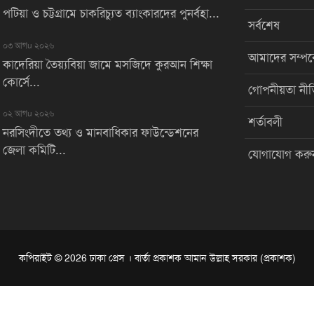
পটিয়া ও চট্টগ্রামে চাকরিচ্যুত ব্যাংকারদের পুনর্বহা...
সর্বশেষ
০৩ আগu ২০২৬
আমাদের সম্পর্
কাদেরিয়া তৈয়্যবিয়া জামে মসজিদে কুরআন শিক্ষা
কোর্সে...
গোপনীয়তা নীত
০২ আগu ২০২৬
শর্তাবলী
নরসিংদীতে তথ্য ও মানবাধিকার ফাউন্ডেশনের
জেলা কমিটি...
যোগাযোগ করু
কপিরাইট © 2026 ঢাকা প্রেস । বার্তা প্রকাশক আমান উল্লাহ সরকার (প্রকাশক)