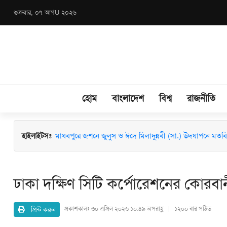
শুক্রবার, ০৭ আগU ২০২৬
হোম
বাংলাদেশ
বিশ্ব
রাজনীতি
মাধবপুরে জশনে জুলুস ও ঈদে মিলাদুন্নবী (সা.) উদযাপনে মতবিন
হাইলাইটসঃ
ঢাকা দক্ষিণ সিটি কর্পোরেশনের কোরবান
প্রিন্ট করুন
প্রকাশকালঃ
৩০ এপ্রিল ২০২৬ ১০:৪৯ অপরাহ্ণ | ১২০০ বার পঠিত