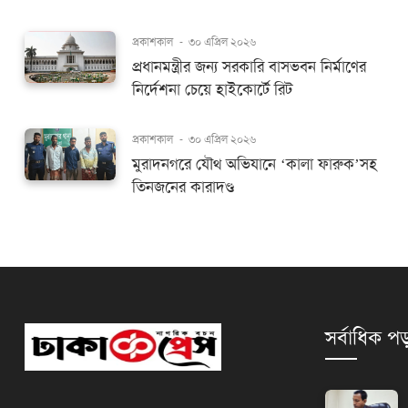
প্রকাশকাল
-
৩০ এপ্রিল ২০২৬
প্রধানমন্ত্রীর জন্য সরকারি বাসভবন নির্মাণের
নির্দেশনা চেয়ে হাইকোর্টে রিট
প্রকাশকাল
-
৩০ এপ্রিল ২০২৬
মুরাদনগরে যৌথ অভিযানে ‘কালা ফারুক’সহ
তিনজনের কারাদণ্ড
সর্বাধিক পড