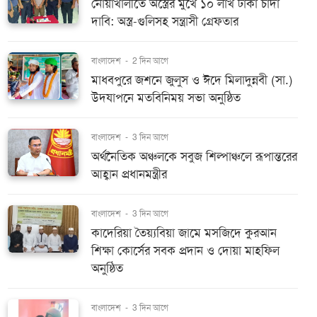
নোয়াখালীতে অস্ত্রের মুখে ১০ লাখ টাকা চাঁদা
দাবি: অস্ত্র-গুলিসহ সন্ত্রাসী গ্রেফতার
বাংলাদেশ
-
2 দিন আগে
মাধবপুরে জশনে জুলুস ও ঈদে মিলাদুন্নবী (সা.)
উদযাপনে মতবিনিময় সভা অনুষ্ঠিত
বাংলাদেশ
-
3 দিন আগে
অর্থনৈতিক অঞ্চলকে সবুজ শিল্পাঞ্চলে রূপান্তরের
আহ্বান প্রধানমন্ত্রীর
বাংলাদেশ
-
3 দিন আগে
কাদেরিয়া তৈয়্যবিয়া জামে মসজিদে কুরআন
শিক্ষা কোর্সের সবক প্রদান ও দোয়া মাহফিল
অনুষ্ঠিত
বাংলাদেশ
-
3 দিন আগে