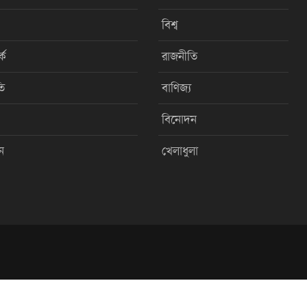
বিশ্ব
কে
রাজনীতি
ি
বাণিজ্য
বিনোদন
ন
খেলাধুলা