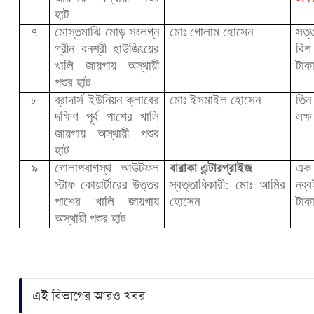
হাট
৭
মোস্তমাঝি মোড় সংলগ্ন
মোঃ গোলাম হোসেন
সত
গ্রীন বনশ্রী হাউজিংয়ের
বি
খালি জায়গায় অস্থায়ী
টাক
পশুর হাট
৮
ব্রাদার্স ইউনিয়ন ক্লাবের
মোঃ ইসমাইল হোসেন
তিন
দক্ষিণ পূর্ব পাশের খালি
লক্ষ
জায়গায় অস্থায়ী পশুর
হাট
৯
গোলাপবাগস্থ আউটফল
বারাকা এন্টারপ্রাইজ
এক
স্টাফ কোয়ার্টারের উত্তর
স্বত্তাধিকারী: মোঃ আমির
নব
পাশের খালি জায়গায়
হোসেন
টাক
অস্থায়ী পশুর হাট
এই বিভাগের আরও খবর