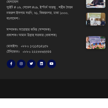
যোগাযোগ
স্যুইট # ০৬, লেভেল #০৯, ইস্টার্ন আরজু , শহীদ সৈয়দ
নজরুল ইসলাম সরণি, ৬১, বিজয়নগর, ঢাকা ১০০০,
বাংলাদেশ।
সম্পাদকঃ সারোয়ার কবির (সম্পাদক)
প্রকাশকঃ আমান উল্লাহ সরকার (প্রকাশক)
মোবাইলঃ +৮৮০ ১৭১১৩১৪১৫৬
টেলিফোনঃ +৮৮০ ২২২৬৬৬৫৫৩৩