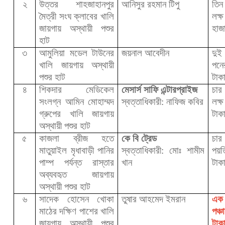
২
উত্তর শাহজাহানপুর
আনিসুর রহমান টিপু
তিন
মৈত্রী সংঘ ক্লাবের খালি
লক্
জায়গায় অস্থায়ী পশুর
হাজ
হাট
৩
আমুলিয়া মডেল টাউনের
জয়নাল আবেদীন
দু
খালি জায়গায় অস্থায়ী
পন
পশুর হাট
টাক
৪
শিকদার মেডিকেল
মেসার্স সাফি এন্টারপ্রাইজ
চার
সংলগ্ন আমিন মোহাম্মদ
স্বত্তাধিকারী: নাফিজ কবির
লক্
গ্রুপের খালি জায়গায়
টাক
অস্থায়ী পশুর হাট
৫
কাজলা ব্রীজ হতে
কে বি ট্রেড
চা
মাতুয়াইল মৃধাবাড়ী পানির
স্বত্তাধিকারী: মোঃ শামীম
পয়ত
পাম্প পর্যন্ত রাস্তার
খান
টাক
অব্যবহৃত জায়গায়
অস্থায়ী পশুর হাট
৬
সাদেক হোসেন খোকা
তুষার আহমেদ ইমরান
এক
মাঠের দক্ষিণ পাশের খালি
পঞ্
জায়গায় অস্থায়ী পশুর
টাক