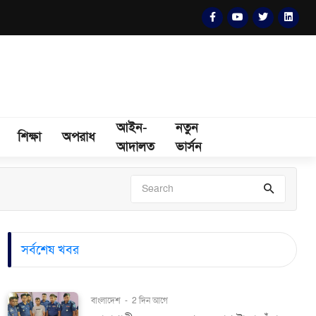
আইন-
নতুন
শিক্ষা
অপরাধ
আদালত
ভার্সন
সর্বশেষ খবর
বাংলাদেশ
-
2 দিন আগে