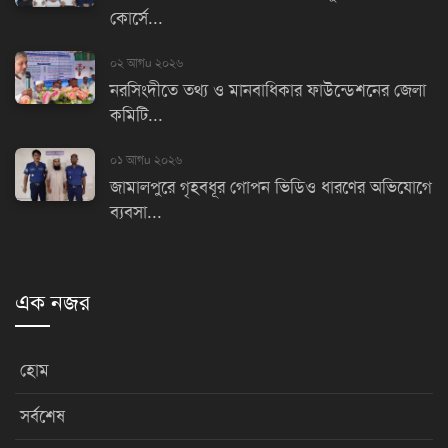
কোর্সে...
০২ আগu ২০২৬
নরসিংদীতে তথ্য ও মানবাধিকার ফাউন্ডেশনের জেলা
কমিটি...
০১ আগu ২০২৬
জামালপুরে গৃহবধূর গোপন ভিডিও ধারণের অভিযোগে
ব্যবসা...
এক নজর
হোম
সর্বশেষ