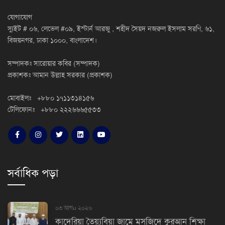
যোগাযোগ
স্যুইট # ০৬, লেভেল #০৯, ইস্টার্ন আরজু , শহীদ সৈয়দ নজরুল ইসলাম সরণি, ৬১,
বিজয়নগর, ঢাকা ১০০০, বাংলাদেশ।
সম্পাদকঃ সারোয়ার কবির (সম্পাদক)
প্রকাশকঃ আমান উল্লাহ সরকার (প্রকাশক)
মোবাইলঃ +৮৮০ ১৭১১৩১৪১৫৬
টেলিফোনঃ +৮৮০ ২২২৬৬৬৫৫৩৩
সর্বাধিক পড়া
০৩ আগu ২০২৬
কাদেরিয়া তৈয়্যবিয়া জামে মসজিদে কুরআন শিক্ষা