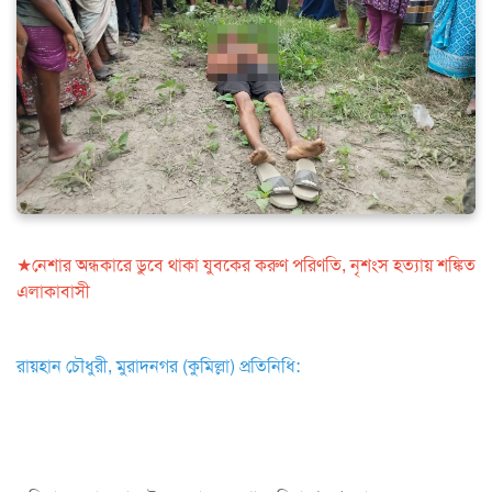
★নেশার অন্ধকারে ডুবে থাকা যুবকের করুণ পরিণতি, নৃশংস হত্যায় শঙ্কিত
এলাকাবাসী
রায়হান চৌধুরী, মুরাদনগর (কুমিল্লা) প্রতিনিধি: