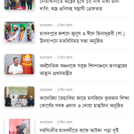
নোয়াখালীতে অস্ত্রের মুখে ১০ লাখ টাকা চাঁদা
দাবি: অস্ত্র-গুলিসহ সন্ত্রাসী গ্রেফতার
বাংলাদেশ
-
2 দিন আগে
মাধবপুরে জশনে জুলুস ও ঈদে মিলাদুন্নবী (সা.)
উদযাপনে মতবিনিময় সভা অনুষ্ঠিত
বাংলাদেশ
-
3 দিন আগে
অর্থনৈতিক অঞ্চলকে সবুজ শিল্পাঞ্চলে রূপান্তরের
আহ্বান প্রধানমন্ত্রীর
বাংলাদেশ
-
3 দিন আগে
কাদেরিয়া তৈয়্যবিয়া জামে মসজিদে কুরআন শিক্ষা
কোর্সের সবক প্রদান ও দোয়া মাহফিল অনুষ্ঠিত
বাংলাদেশ
-
3 দিন আগে
নরসিংদীর মাধবদীতে কক্ষে আটকা পড়া দুই