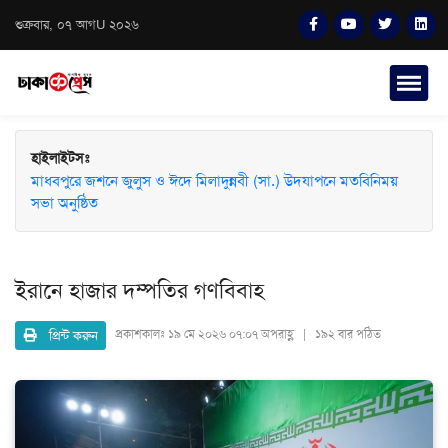
শুক্রবার, ০৭ আগU ২০২৬
হাইলাইটসঃ
মাধবপুরে জশনে জুলুস ও ঈদে মিলাদুন্নবী (সা.) উদযাপনে মতবিনিময়
সভা অনুষ্ঠিত
ইরানে হাজার দম্পতির গণবিবাহ
প্রিন্ট করুন
প্রকাশকালঃ
১৯ মে ২০২৬ ০৭:০৭ অপরাহ্ণ | ১৯২ বার পঠিত