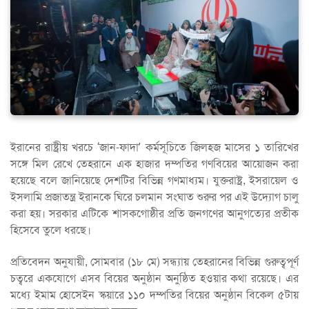
ইরানের রাষ্ট্রীয় খরচে ‘জান-ফাদা’ কর্মসূচিতে জিলহজ মাসের ১ তারিখের
সঙ্গে মিল রেখে তেহরানে এক হাজার দম্পতির গণবিয়ের আয়োজন করা
হয়েছে বলে জানিয়েছে দেশটির বিভিন্ন গণমাধ্যম। যুক্তরাষ্ট্র, ইসরায়েল ও
ইসলামি প্রজাতন্ত্র ইরানকে ঘিরে চলমান সংঘাত শুরুর পর এই উদ্যোগ চালু
করা হয়। সরকার এটিকে শাসকগোষ্ঠীর প্রতি জনগণের আনুগত্যের প্রতীক
হিসেবে তুলে ধরছে।
প্রতিবেদন অনুযায়ী, সোমবার (১৮ মে) সন্ধ্যায় তেহরানের বিভিন্ন গুরুত্বপূর্ণ
চত্বরে একযোগে এসব বিয়ের অনুষ্ঠান অনুষ্ঠিত হওয়ার কথা রয়েছে। এর
মধ্যে ইমাম হোসেইন স্কয়ারে ১১০ দম্পতির বিয়ের অনুষ্ঠান বিকেল ৫টায়