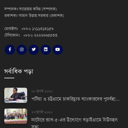
সম্পাদকঃ সারোয়ার কবির (সম্পাদক)
প্রকাশকঃ আমান উল্লাহ সরকার (প্রকাশক)
মোবাইলঃ +৮৮০ ১৭১১৩১৪১৫৬
টেলিফোনঃ +৮৮০ ২২২৬৬৬৫৫৩৩
সর্বাধিক পড়া
০৮ জুলাই ২০২৬
পটিয়া ও চট্টগ্রামে চাকরিচ্যুত ব্যাংকারদের পুনর্বহা...
২৭ জুলাই ২০২৬
নাটোরে র‌্যাব-৫-এর উদ্যোগে বড়াইগ্রামে টাউনহল
সভা...