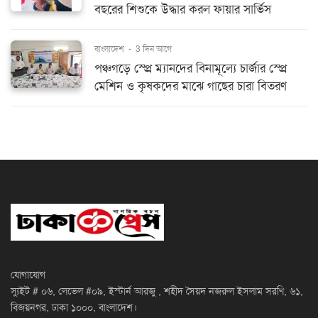
বছরের শিশুকে উদ্ধার করল ফায়ার সার্ভিস
বাংলাদেশ
-
3 দিন আগে
পঞ্চগড়ে স্প্রে ম্যানদের বিনামূল্যে চার্জার স্প্রে
মেশিন ও কৃষকদের মাঝে গাছের চারা বিতরণ
যোগাযোগ
স্যুইট # ০৬, লেভেল #০৯, ইস্টার্ন আরজু , শহীদ সৈয়দ নজরুল ইসলাম সরণি, ৬১,
বিজয়নগর, ঢাকা ১০০০, বাংলাদেশ।