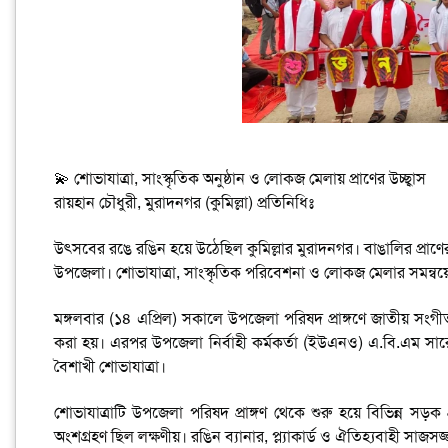
💫 শোভাযাত্রা, সাংস্কৃতিক অনুষ্ঠান ও লোকজ মেলায় প্রাণের উচ্ছ্বাস
রায়হান চৌধুরী, মুরাদনগর (কুমিল্লা) প্রতিনিধিঃ
উৎসবের রঙে রঙিন হয়ে উঠেছিল কুমিল্লার মুরাদনগর। বাঙালির প্রাণ
উপজেলা। শোভাযাত্রা, সাংস্কৃতিক পরিবেশনা ও লোকজ মেলার সমন্বয়
মঙ্গলবার (১৪ এপ্রিল) সকালে উপজেলা পরিষদ প্রাঙ্গণে জাতীয় সংগ
করা হয়। এরপর উপজেলা নির্বাহী কর্মকর্তা (ইউএনও) এ.বি.এম সারোয়ার 
বৈশাখী শোভাযাত্রা।
শোভাযাত্রাটি উপজেলা পরিষদ প্রাঙ্গণ থেকে শুরু হয়ে বিভিন্ন সড়ক প
অংশগ্রহণ ছিল লক্ষণীয়। রঙিন ব্যানার, প্ল্যাকার্ড ও ঐতিহ্যবাহী সাজ