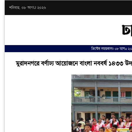
শনিবার, ০৮ আগU ২০২৬
প্রিন্টের সময়কালঃ ০৮ আগu ২০২
মুরাদনগরে বর্ণাঢ্য আয়োজনে বাংলা নববর্ষ ১৪৩৩ উ