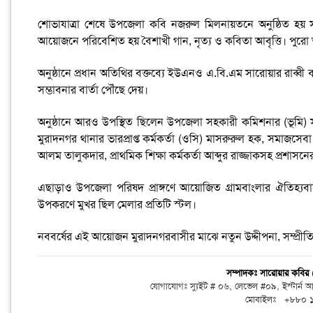
শোভাযাত্রা শেষে উপজেলা কবি নজরুল মিলনায়তনে অনুষ্ঠিত হয় সা
আয়োজনে পরিবেশিত হয় বৈশাখী গান, নৃত্য ও কবিতা আবৃত্তি। পুরো অনুষ্
অনুষ্ঠানে প্রধান অতিথির বক্তব্যে ইউএনও এ.বি.এম সারোয়ার রাব্বী
সম্ভাবনার বার্তা পৌঁছে দেয়।
অনুষ্ঠানে আরও উপস্থিত ছিলেন উপজেলা সহকারী কমিশনার (ভূমি) সাকি
মুরাদনগর থানার ভারপ্রাপ্ত কর্মকর্তা (ওসি) মাসরুরুল হক, সমাজসেবা 
আলম তালুকদার, প্রাথমিক শিক্ষা কর্মকর্তা আব্দুর রাজ্জাকসহ প্রশাসনের
এছাড়াও উপজেলা পরিষদ প্রাঙ্গণে আয়োজিত গ্রামবাংলার ঐতিহ্যবাহ
উপকরণে মুখর ছিল মেলার প্রতিটি স্টল।
নববর্ষের এই আয়োজন মুরাদনগরবাসীর মাঝে নতুন উদ্দীপনা, সম্প্রীতি
সম্পাদকঃ সারোয়ার কবি
যোগাযোগঃ স্যুইট # ০৬, লেভেল #০৯, ইস্টার্ন
মোবাইলঃ +৮৮০ 