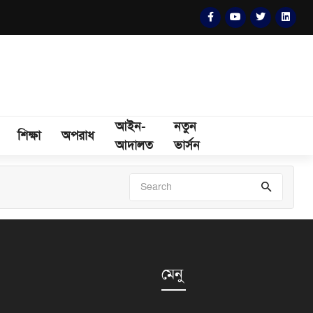
আইন-
নতুন
শিক্ষা
অপরাধ
আদালত
ভার্সন
মেনু