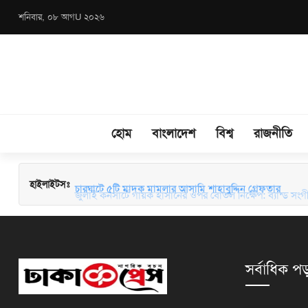
শনিবার, ০৮ আগU ২০২৬
হোম
বাংলাদেশ
বিশ্ব
রাজনীতি
হাইলাইটসঃ
চারঘাটে ৫টি মাদক মামলার আসামি শাহাবুদ্দিন গ্রেফতার
জুলাই কনসার্টে গায়ক হাসানের ওপর বোতল নিক্ষেপ: ব্যান্ড সংগীতপ্
সর্বাধিক পড