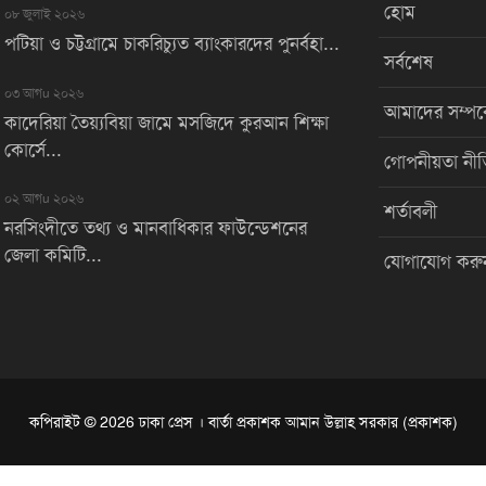
হোম
০৮ জুলাই ২০২৬
পটিয়া ও চট্টগ্রামে চাকরিচ্যুত ব্যাংকারদের পুনর্বহা...
সর্বশেষ
০৩ আগu ২০২৬
আমাদের সম্পর্
কাদেরিয়া তৈয়্যবিয়া জামে মসজিদে কুরআন শিক্ষা
কোর্সে...
গোপনীয়তা নীত
০২ আগu ২০২৬
শর্তাবলী
নরসিংদীতে তথ্য ও মানবাধিকার ফাউন্ডেশনের
জেলা কমিটি...
যোগাযোগ করু
কপিরাইট © 2026 ঢাকা প্রেস । বার্তা প্রকাশক আমান উল্লাহ সরকার (প্রকাশক)