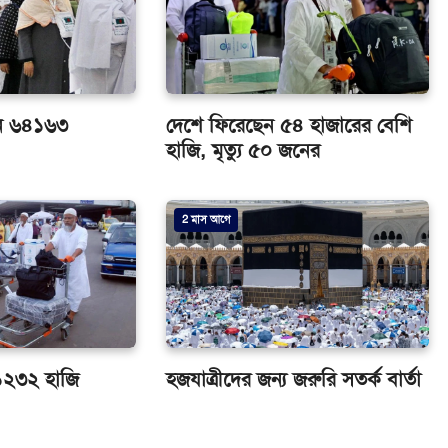
ন ৬৪১৬৩
দেশে ফিরেছেন ৫৪ হাজারের বেশি
হাজি, মৃত্যু ৫০ জনের
2 মাস আগে
১২৩২ হাজি
হজযাত্রীদের জন্য জরুরি সতর্ক বার্তা