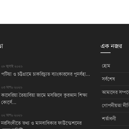
়া
এক নজর
হোম
০৮ জুলাই ২০২৬
পটিয়া ও চট্টগ্রামে চাকরিচ্যুত ব্যাংকারদের পুনর্বহা...
সর্বশেষ
০৩ আগu ২০২৬
আমাদের সম্পর্
কাদেরিয়া তৈয়্যবিয়া জামে মসজিদে কুরআন শিক্ষা
কোর্সে...
গোপনীয়তা নীত
০২ আগu ২০২৬
শর্তাবলী
নরসিংদীতে তথ্য ও মানবাধিকার ফাউন্ডেশনের