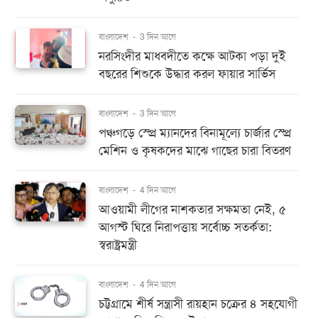
বাংলাদেশ
-
3 দিন আগে
নরসিংদীর মাধবদীতে কক্ষে আটকা পড়া দুই
বছরের শিশুকে উদ্ধার করল ফায়ার সার্ভিস
বাংলাদেশ
-
3 দিন আগে
পঞ্চগড়ে স্প্রে ম্যানদের বিনামূল্যে চার্জার স্প্রে
মেশিন ও কৃষকদের মাঝে গাছের চারা বিতরণ
বাংলাদেশ
-
4 দিন আগে
আওয়ামী লীগের নাশকতার সক্ষমতা নেই, ৫
আগস্ট ঘিরে নিরাপত্তায় সর্বোচ্চ সতর্কতা:
স্বরাষ্ট্রমন্ত্রী
বাংলাদেশ
-
4 দিন আগে
চট্টগ্রামে শীর্ষ সন্ত্রাসী রায়হান চক্রের ৪ সহযোগী