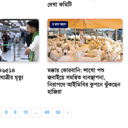
দেখা কমিটি
3 মাস আগে
 ৪৬৫১৪
মক্কায় কোরবানি: লাখো পশু
ত্রীর মৃত্যু
জবাইয়ে সমন্বিত ব্যবস্থাপনা,
নিরাপদে আইডিবির কুপনে ঝুঁকছেন
হাজিরা
8
9
10
...
49
50
›