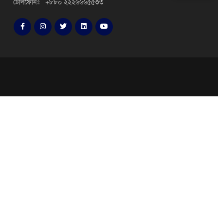
টেলিফোনঃ +৮৮০ ২২২৬৬৬৫৫৩৩