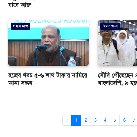
যাবে আজ
2 মাস আগে
3 মাস আগে
হজের খরচ ৫-৬ লাখ টাকায় নামিয়ে
সৌদি পৌঁছেছেন
আনা সম্ভব
বাংলাদেশি, ৯ হজযা
‹
1
2
3
4
5
6
7