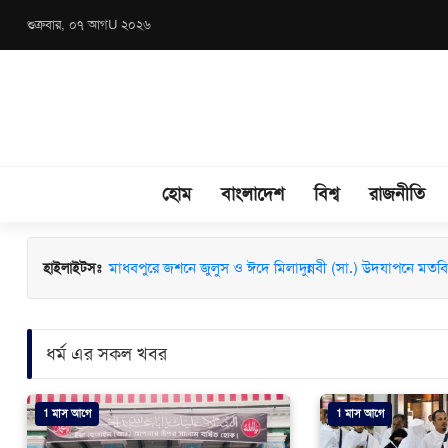
শুক্রবার, ০৭ আগU ২০২৬
হোম
বাংলাদেশ
বিশ্ব
রাজনীতি
মাধবপুরে জশনে জুলুস ও ঈদে মিলাদুন্নবী (সা.) উদযাপনে মতবিন
হাইলাইটসঃ
ধর্ম এর সকল খবর
1 মাস আগে
1 মাস আগে