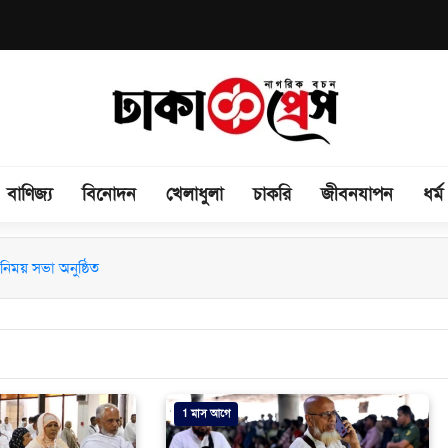
বাণিজ্য
বিনোদন
খেলাধুলা
চাকরি
জীবনযাপন
ধর্ম
িময় সভা অনুষ্ঠিত
1 মাস আগে