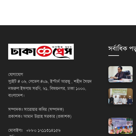
সর্বাধিক পড
যোগাযোগ
স্যুইট # ০৬, লেভেল #০৯, ইস্টার্ন আরজু , শহীদ সৈয়দ
নজরুল ইসলাম সরণি, ৬১, বিজয়নগর, ঢাকা ১০০০,
বাংলাদেশ।
সম্পাদকঃ সারোয়ার কবির (সম্পাদক)
প্রকাশকঃ আমান উল্লাহ সরকার (প্রকাশক)
মোবাইলঃ +৮৮০ ১৭১১৩১৪১৫৬