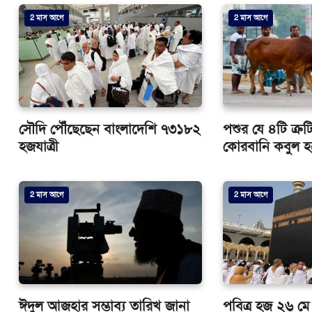
2 মাস আগে
2 মাস আগে
সৌদি পৌঁছেছেন বাংলাদেশি ৭৩১৮২
পশুর যে ৪টি ত্র
হজযাত্রী
কোরবানি কবুল হ
2 মাস আগে
2 মাস আগে
ঈদুল আজহার সম্ভাব্য তারিখ জানা
পবিত্র হজ ২৬ মে