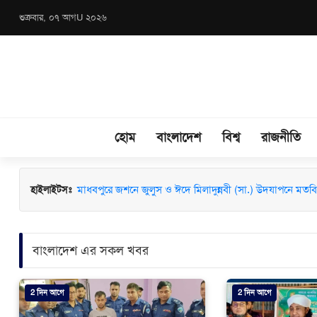
শুক্রবার, ০৭ আগU ২০২৬
হোম
বাংলাদেশ
বিশ্ব
রাজনীতি
মাধবপুরে জশনে জুলুস ও ঈদে মিলাদুন্নবী (সা.) উদযাপনে মতবিন
হাইলাইটসঃ
বাংলাদেশ এর সকল খবর
2 দিন আগে
2 দিন আগে