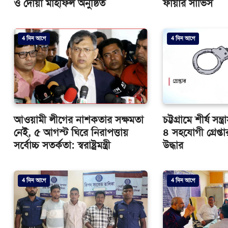
ও দোয়া মাহফিল অনুষ্ঠিত
ফায়ার সার্ভিস
4 দিন আগে
4 দিন আগে
আওয়ামী লীগের নাশকতার সক্ষমতা
চট্টগ্রামে শীর্ষ সন্
নেই, ৫ আগস্ট ঘিরে নিরাপত্তায়
৪ সহযোগী গ্রেপ্তার
সর্বোচ্চ সতর্কতা: স্বরাষ্ট্রমন্ত্রী
উদ্ধার
4 দিন আগে
4 দিন আগে