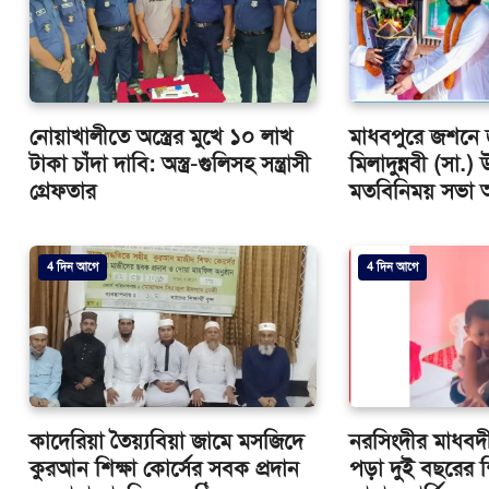
নোয়াখালীতে অস্ত্রের মুখে ১০ লাখ
মাধবপুরে জশনে 
টাকা চাঁদা দাবি: অস্ত্র-গুলিসহ সন্ত্রাসী
মিলাদুন্নবী (সা.
গ্রেফতার
মতবিনিময় সভা অন
4 দিন আগে
4 দিন আগে
কাদেরিয়া তৈয়্যবিয়া জামে মসজিদে
নরসিংদীর মাধবদ
কুরআন শিক্ষা কোর্সের সবক প্রদান
পড়া দুই বছরের শ