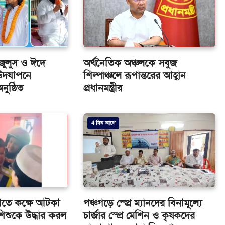
জুলুস ও ঈদে
অর্থনৈতিক অঞ্চলকে সবুজ
) উদযাপনে
শিল্পাঞ্চলে রূপান্তরের আহ্বান
ুষ্ঠিত
প্রধানমন্ত্রীর
4 দিন আগে
ীতে কক্ষে আটকা
পঞ্চগড়ে স্প্রে ম্যানদের বিনামূল্যে
িশুকে উদ্ধার করল
চার্জার স্প্রে মেশিন ও কৃষকদের