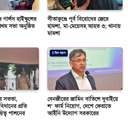
গার্লস হাইস্কুলের
সীতাকুণ্ডে পূর্ব বিরোধের জেরে
থম সভা অনুষ্ঠিত
হামলা, মা-মেয়েসহ আহত ৩; থানায়
মামলা
5 দিন আগে
ের সততা,
বেনজীরের জামিন বাতিলে দুবাইয়ে
বিধানের প্রতি
ল’ ফার্ম নিয়োগ, দেশে ফেরাতে
য়িত্ব পালনের
আইনি উদ্যোগ সরকারের