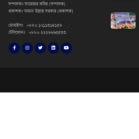
সম্পাদকঃ সারোয়ার কবির (সম্পাদক)
প্রকাশকঃ আমান উল্লাহ সরকার (প্রকাশক)
মোবাইলঃ +৮৮০ ১৭১১৩১৪১৫৬
টেলিফোনঃ +৮৮০ ২২২৬৬৬৫৫৩৩