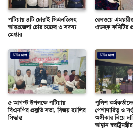
পটিয়ায় ৪টি চোরাই সিএনজিসহ
রেলওয়ে এমপ্লয়ীজ 
আন্তঃজেলা চোর চক্রের ৩ সদস্য
এডহক কমিটির প্র
গ্রেপ্তার
5 দিন আগে
5 দিন আগে
৫ আগস্ট উপলক্ষে পটিয়ায়
পুলিশ কর্মকর্তাদ
বিএনপির প্রস্তুতি সভা, বিজয় র‌্যালির
পেশাদারিত্ব ও সং
সিদ্ধান্ত
অঙ্গীকার নিয়ে দা
আহ্বান স্বরাষ্ট্রমন্ত্রীর