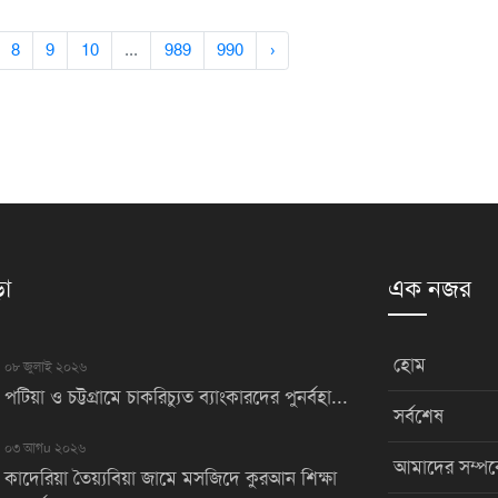
8
9
10
...
989
990
›
়া
এক নজর
হোম
০৮ জুলাই ২০২৬
পটিয়া ও চট্টগ্রামে চাকরিচ্যুত ব্যাংকারদের পুনর্বহা...
সর্বশেষ
০৩ আগu ২০২৬
আমাদের সম্পর্
কাদেরিয়া তৈয়্যবিয়া জামে মসজিদে কুরআন শিক্ষা