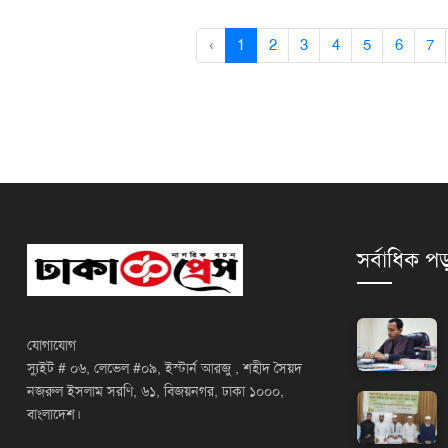
‹
1
2
3
4
5
6
7
সর্বাধিক পড
যোগাযোগ
স্যুইট # ০৬, লেভেল #০৯, ইস্টার্ন আরজু , শহীদ সৈয়দ
নজরুল ইসলাম সরণি, ৬১, বিজয়নগর, ঢাকা ১০০০,
বাংলাদেশ।