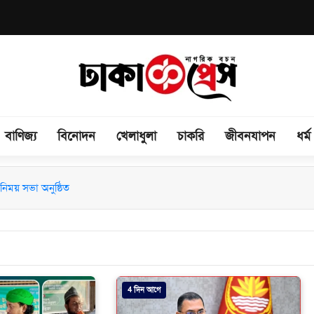
বাণিজ্য
বিনোদন
খেলাধুলা
চাকরি
জীবনযাপন
ধর্ম
িময় সভা অনুষ্ঠিত
4 দিন আগে